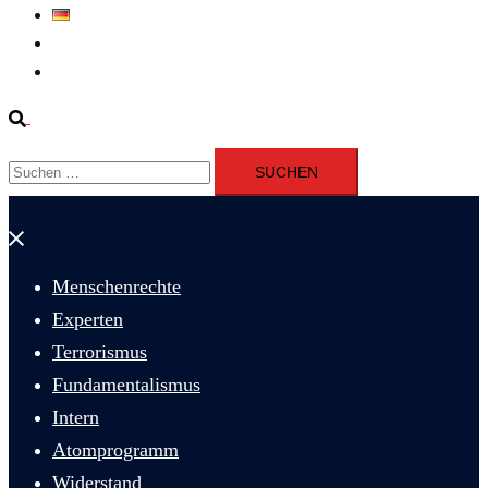
Deutsch
Fernsehen
Iran richtet drei Gefangene nach Januarprotesten in Qom hin
Suche
Suchen
nach:
Menü
schließen
Menschenrechte
Experten
Terrorismus
Fundamentalismus
Intern
Atomprogramm
Widerstand