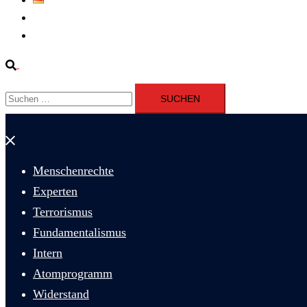
Fernsehen
Iran richtet drei Gefangene nach Januarprotesten in Qom hin
Suche
Suchen
nach:
Menü
schließen
Menschenrechte
Experten
Terrorismus
Fundamentalismus
Intern
Atomprogramm
Widerstand