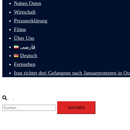
Nahen Osten
Wirtschaft
Presseerklärung
Filme
Über Uns
فارسی
Deutsch
Fernsehen
Iran richtet drei Gefangene nach Januarprotesten in Q
Suche
Menü
Suchen
umschalten
nach: