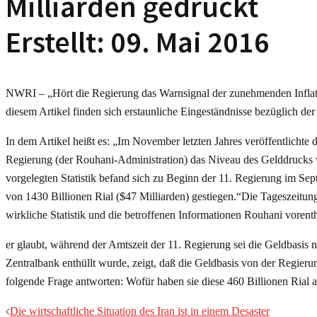
Milliarden gedruckt
Erstellt: 09. Mai 2016
NWRI – „Hört die Regierung das Warnsignal der zunehmenden Inflation
diesem Artikel finden sich erstaunliche Eingeständnisse bezüglich der
In dem Artikel heißt es: „Im November letzten Jahres veröffentlichte d
Regierung (der Rouhani-Administration) das Niveau des Gelddrucks we
vorgelegten Statistik befand sich zu Beginn der 11. Regierung im Se
von 1430 Billionen Rial ($47 Milliarden) gestiegen.“Die Tageszeitung 
wirkliche Statistik und die betroffenen Informationen Rouhani vorent
er glaubt, während der Amtszeit der 11. Regierung sei die Geldbasis ni
Zentralbank enthüllt wurde, zeigt, daß die Geldbasis von der Regier
folgende Frage antworten: Wofür haben sie diese 460 Billionen Rial
Die wirtschaftliche Situation des Iran ist in einem Desaster