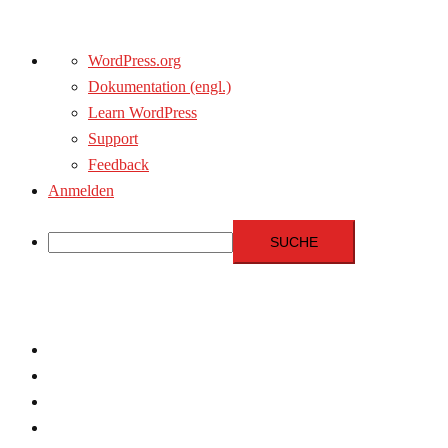
Über
WordPress.org
WordPress
Dokumentation (engl.)
Learn WordPress
Support
Feedback
Anmelden
Suche
Zum
Inhalt
springen
Menschenrechte
Experten
Terrorismus
Fundamentalismus