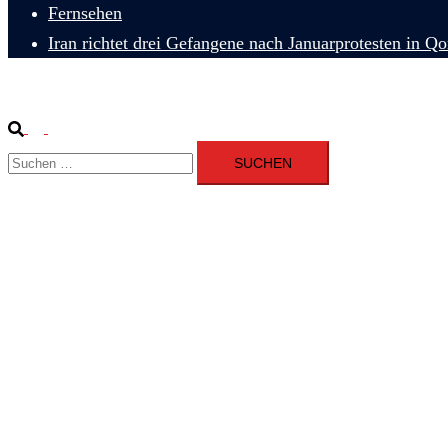
Fernsehen
Iran richtet drei Gefangene nach Januarprotesten in Q
Suche
Menü
Suchen
umschalten
nach: