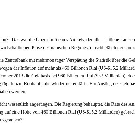
?“ Das war die Überschrift eines Artikels, den die staatliche iranis
 wirtschaftlichen Krise des iranischen Regimes, einschließlich der taum
ie Zentralbank mit mehrmonatiger Verspätung die Statistik über die Geldb
gen der Inflation auf mehr als 460 Billionen Rial (US-$15,2 Milliarde
ptember 2013 die Geldbasis bei 960 Billionen Rial ($32 Milliarden), d
fügt hinzu, Rouhani habe wiederholt erklärt: „Ein Anstieg der Geldbasi
halten werden;
cht wesentlich angestiegen. Die Regierung behauptet, die Rate des Ansti
ung auf eine Höhe von 460 Billionen Rial (US-$15,2 Milliarden) gebrac
 ausgegeben?“