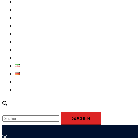
Intern
Atomprogramm
Widerstand
Nahen Osten
Wirtschaft
Presseerklärung
Filme
Über Uns
فارسی
Deutsch
Fernsehen
Iran richtet drei Gefangene nach Januarprotesten in Qom hin
Suche
Suchen
nach:
Menü