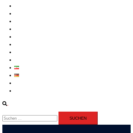
Intern
Atomprogramm
Widerstand
Nahen Osten
Wirtschaft
Presseerklärung
Filme
Über Uns
فارسی
Deutsch
Fernsehen
Iran richtet drei Gefangene nach Januarprotesten in Qom hin
Suche
Suchen
nach: