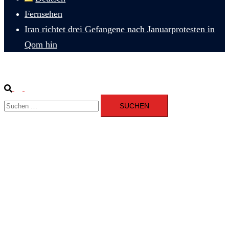
Fernsehen
Iran richtet drei Gefangene nach Januarprotesten in
Qom hin
Suche
Menü
Suchen
umschalten
nach: