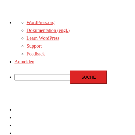
Über
WordPress.org
WordPress
Dokumentation (engl.)
Learn WordPress
Support
Feedback
Anmelden
Suche
Zum
Inhalt
springen
Menschenrechte
Experten
Terrorismus
Fundamentalismus