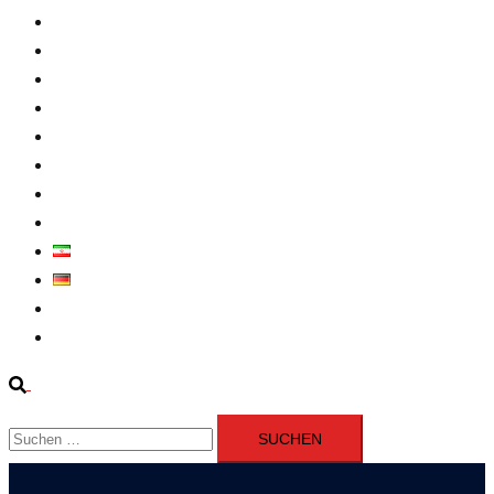
Intern
Atomprogramm
Widerstand
Nahen Osten
Wirtschaft
Presseerklärung
Filme
Über Uns
فارسی
Deutsch
Fernsehen
Iran richtet drei Gefangene nach Januarprotesten in Qom hin
Suche
Suchen
nach: