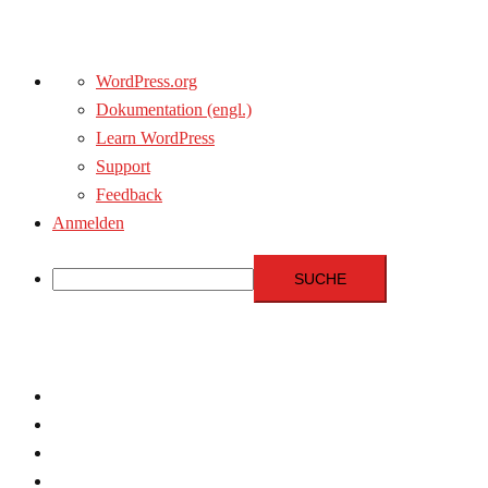
Über
WordPress.org
WordPress
Dokumentation (engl.)
Learn WordPress
Support
Feedback
Anmelden
Suche
Zum
Inhalt
springen
Menschenrechte
Experten
Terrorismus
Fundamentalismus