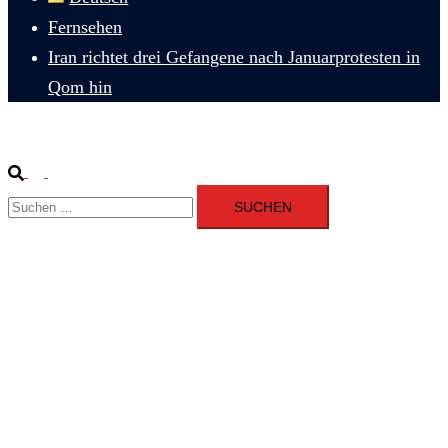
Fernsehen
Iran richtet drei Gefangene nach Januarprotesten in
Qom hin
Suche
Menü
Suchen
umschalten
nach: