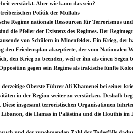
eit verstärkt. Aber wie kann das sein?
treiberischen Politik der Mullahs
sche Regime nationale Ressourcen für Terrorismus und
ind die Pfeiler der Existenz des Regimes. Der Regime
ausende von Schülern in Minenfelder. Ein Krieg, der h
g den Friedensplan akzeptierte, der vom Nationalen W
h, den Krieg zu beenden, weil er ihn als einen Segen 
pposition gegen sein Regime als irakische fünfte Kolo
erzeitige Oberste Führer Ali Khamenei bei seiner krie
ivitäten in der Region weiter zu verstärken. Deshalb b
 Diese insgesamt terroristischen Organisationen führ
 Libanon, die Hamas in Palästina und die Houthis im J
uch und der zunehmenden Zahl der Todesfälle dadurch