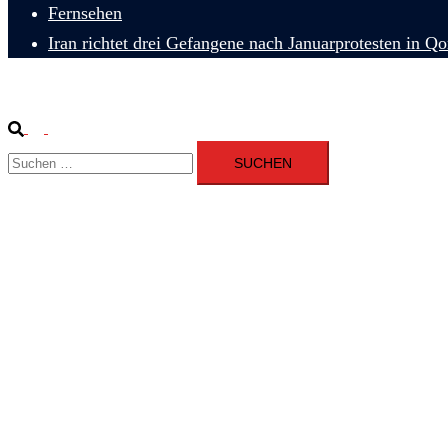
Fernsehen
Iran richtet drei Gefangene nach Januarprotesten in Q
Suche
Menü
Suchen
umschalten
nach: