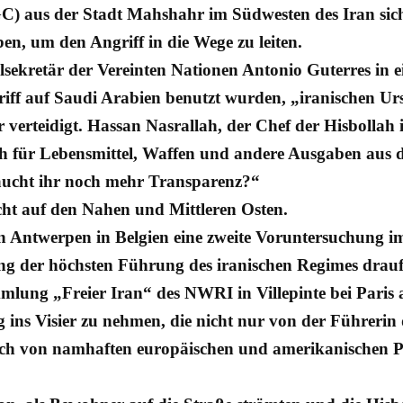
C) aus der Stadt Mahshahr im Südwesten des Iran sich
, um den Angriff in die Wege zu leiten.
lsekretär der Vereinten Nationen Antonio Guterres in e
iff auf Saudi Arabien benutzt wurden, „iranischen U
or verteidigt. Hassan Nasrallah, der Chef der Hisbolla
llah für Lebensmittel, Waffen und andere Ausgaben au
raucht ihr noch mehr Transparenz?“
cht auf den Nahen und Mittleren Osten.
in Antwerpen in Belgien eine zweite Voruntersuchung i
ng der höchsten Führung des iranischen Regimes drauf
mlung „Freier Iran“ des NWRI in Villepinte bei Paris
g ins Visier zu nehmen, die nicht nur von der Führer
ch von namhaften europäischen und amerikanischen Po