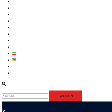
Intern
Atomprogramm
Widerstand
Nahen Osten
Wirtschaft
Presseerklärung
Filme
Über Uns
فارسی
Deutsch
Fernsehen
Iran richtet drei Gefangene nach Januarprotesten in Qom hin
Suche
Suchen
nach:
Menü