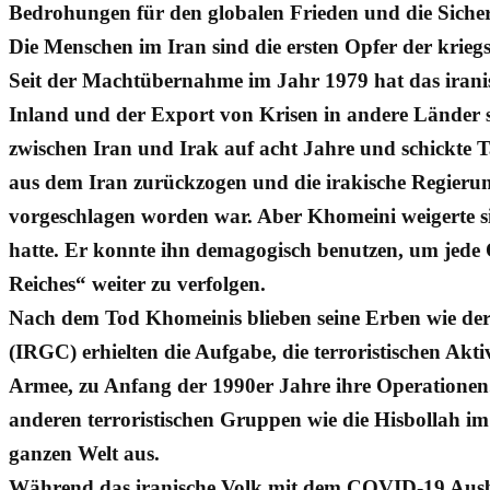
Bedrohungen für den globalen Frieden und die Sicherh
Die Menschen im Iran sind die ersten Opfer der kriegs
Seit der Machtübernahme im Jahr 1979 hat das irani
Inland und der Export von Krisen in andere Länder s
zwischen Iran und Irak auf acht Jahre und schickte T
aus dem Iran zurückzogen und die irakische Regierun
vorgeschlagen worden war. Aber Khomeini weigerte sic
hatte. Er konnte ihn demagogisch benutzen, um jede O
Reiches“ weiter zu verfolgen.
Nach dem Tod Khomeinis blieben seine Erben wie der d
(IRGC) erhielten die Aufgabe, die terroristischen Akt
Armee, zu Anfang der 1990er Jahre ihre Operationen.
anderen terroristischen Gruppen wie die Hisbollah im
ganzen Welt aus.
Während das iranische Volk mit dem COVID-19 Ausbr