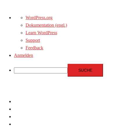
Über
WordPress.org
WordPress
Dokumentation (engl.)
Learn WordPress
Support
Feedback
Anmelden
Suche
Zum
Inhalt
springen
Menschenrechte
Experten
Terrorismus
Fundamentalismus