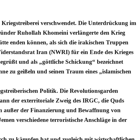
 Kriegstreiberei verschwendet. Die Unterdrückung im
gründer Ruhollah Khomeini verlängerte den Krieg
ätte enden können, als sich die irakischen Truppen
iderstandsrat Iran (NWRI) für ein Ende des Krieges
begrüßt und als „göttliche Schickung“ bezeichnet
nne zu geißeln und seinen Traum eines „islamischen
gstreiberischen Politik. Die Revolutionsgarden
egann der exterritoriale Zweig des IRGC, die Quds
ten außer der Finanzierung und Bewaffnung von
emen verschiedene terroristische Anschläge in der
 zu kämpfen hat und zugleich mit wirtschaftlichen