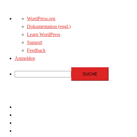
Über
WordPress.org
WordPress
Dokumentation (engl.)
Learn WordPress
Support
Feedback
Anmelden
Suche
Zum
Inhalt
springen
Menschenrechte
Experten
Terrorismus
Fundamentalismus