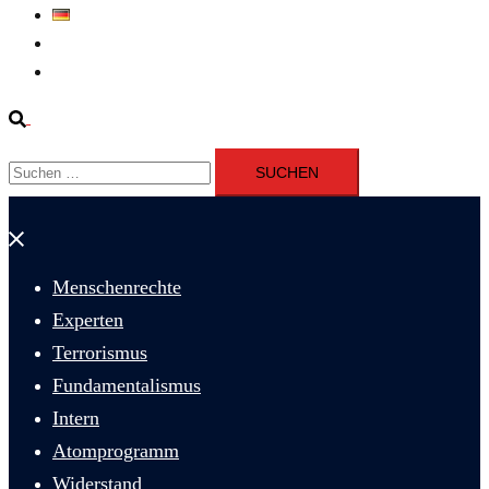
Deutsch
Fernsehen
Iran richtet drei Gefangene nach Januarprotesten in Qom hin
Suche
Suchen
nach:
Menü
schließen
Menschenrechte
Experten
Terrorismus
Fundamentalismus
Intern
Atomprogramm
Widerstand