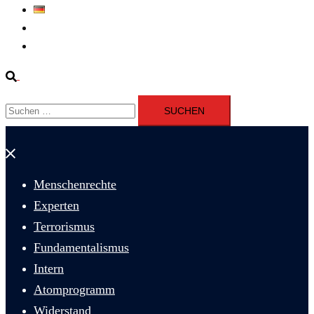
Deutsch
Fernsehen
Iran richtet drei Gefangene nach Januarprotesten in Qom hin
Suche
Suchen
nach:
Menü
schließen
Menschenrechte
Experten
Terrorismus
Fundamentalismus
Intern
Atomprogramm
Widerstand