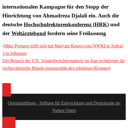
internationalen Kampagne für den Stopp der
Hinrichtung von Ahmadreza Djalali ein. Auch die
deutsche
Hochschulrektorenkonferenz (HRK)
und
der
Weltärztebund
fordern seine Freilassung
Beitragsnavigation
Mike Pompeo trifft sich mit Maryam Rajavi vom NWRI in Ashraf
3 in Albanien
Der Besuch der UN- Sonderberichterstatterin im Iran rechtfertigt die
verbrecherische Plünde-rungspolitik des religiösen Regimes
Orientalstiftung - Stiftung für Entwicklung und Demokratie im
Nahen Osten