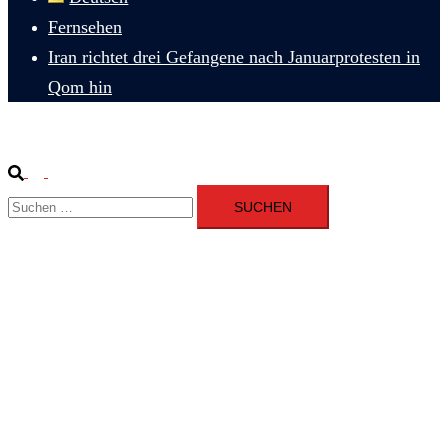
Fernsehen
Iran richtet drei Gefangene nach Januarprotesten in
Qom hin
Suche
Menü
Suchen
umschalten
nach: