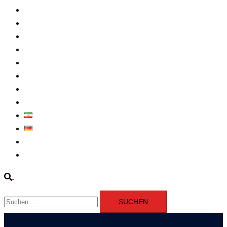
Intern
Atomprogramm
Widerstand
Nahen Osten
Wirtschaft
Presseerklärung
Filme
Über Uns
فارسی
Deutsch
Fernsehen
Iran richtet drei Gefangene nach Januarprotesten in Qom hin
Suche
Suchen
nach: