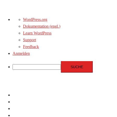
Über
WordPress.org
WordPress
Dokumentation (engl.)
Learn WordPress
Support
Feedback
Anmelden
Suche
Zum
Inhalt
springen
Menschenrechte
Experten
Terrorismus
Fundamentalismus