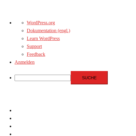
Über
WordPress.org
WordPress
Dokumentation (engl.)
Learn WordPress
Support
Feedback
Anmelden
Suche
Zum
Inhalt
springen
Menschenrechte
Experten
Terrorismus
Fundamentalismus