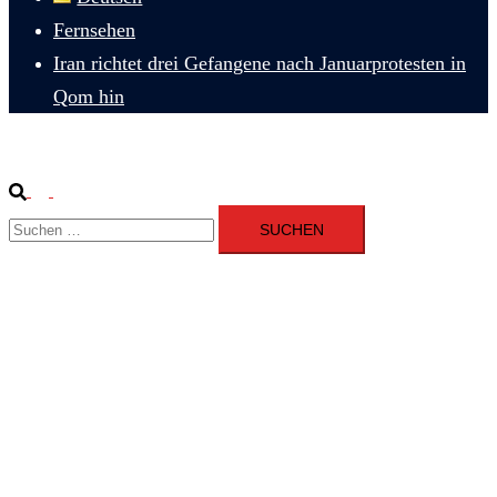
Fernsehen
Iran richtet drei Gefangene nach Januarprotesten in
Qom hin
Suche
Menü
Suchen
umschalten
nach: