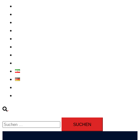
Intern
Atomprogramm
Widerstand
Nahen Osten
Wirtschaft
Presseerklärung
Filme
Über Uns
فارسی
Deutsch
Fernsehen
Iran richtet drei Gefangene nach Januarprotesten in Qom hin
Suche
Suchen
nach: