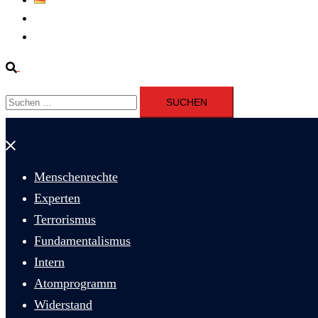
Fernsehen
Iran richtet drei Gefangene nach Januarprotesten in Qom hin
Suche
Suchen
nach:
Menü
schließen
Menschenrechte
Experten
Terrorismus
Fundamentalismus
Intern
Atomprogramm
Widerstand