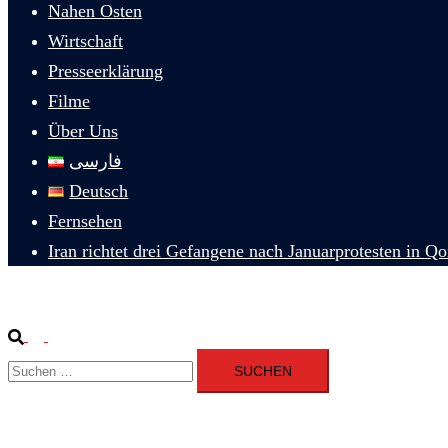
Nahen Osten
Wirtschaft
Presseerklärung
Filme
Über Uns
فارسی
Deutsch
Fernsehen
Iran richtet drei Gefangene nach Januarprotesten in Q
Suche
Menü
Suchen
umschalten
nach: