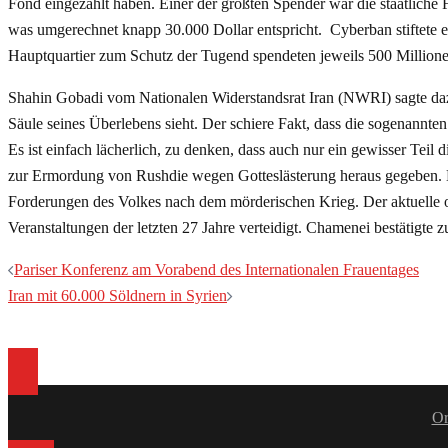
Fond eingezahlt haben. Einer der größten Spender war die staatliche F
was umgerechnet knapp 30.000 Dollar entspricht. Cyberban stiftete e
Hauptquartier zum Schutz der Tugend spendeten jeweils 500 Millionen 
Shahin Gobadi vom Nationalen Widerstandsrat Iran (NWRI) sagte dazu:
Säule seines Überlebens sieht. Der schiere Fakt, dass die sogenannte
Es ist einfach lächerlich, zu denken, dass auch nur ein gewisser Tei
zur Ermordung von Rushdie wegen Gotteslästerung heraus gegeben. D
Forderungen des Volkes nach dem mörderischen Krieg. Der aktuelle 
Veranstaltungen der letzten 27 Jahre verteidigt. Chamenei bestätigte 
Beitragsnavigation
Pariser Konferenz am Vorabend des Internationalen Frauentages
Iran mit 60.000 Söldnern in Syrien
Or