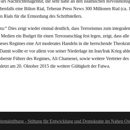
ars Nachrichtenagentur, die sehr nahe an den islamischen Revolutionsga
benfalls eine Bilion Rial, Teheran Press News 300 Millionen Rial (ca.
Rials für die Ermordung des Schriftstellers.
“ Dies zeigt wieder einmal deutlich, dass Terrorismus zum integralen 
n Medien ein Budget für einen Terroranschlag fest legen, zeigt, dass a
l dieses Regimes eine Art moderates Handeln in die herrschende Theokr
amit wollte er vor allem von seiner Niederlage im Iran/Irak Krieg a
oberste Führer des Regimes, Ali Chamenei, sowie weitere Vertreter d
zuletzt am 20. Oktober 2015 die weitere Gültigkeit der Fatwa.
ientalstiftung - Stiftung für Entwicklung und Demokratie im Nahen Os