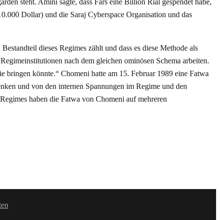
rden steht. Amini sagte, dass Fars eine Billion Rial gespendet habe,
 10.000 Dollar) und die Saraj Cyberspace Organisation und das
Bestandteil dieses Regimes zählt und dass es diese Methode als
lle Regimeinstitutionen nach dem gleichen ominösen Schema arbeiten.
atie bringen könnte.“ Chomeni hatte am 15. Februar 1989 eine Fatwa
blenken und von den internen Spannungen im Regime und den
es Regimes haben die Fatwa von Chomeni auf mehreren
ten