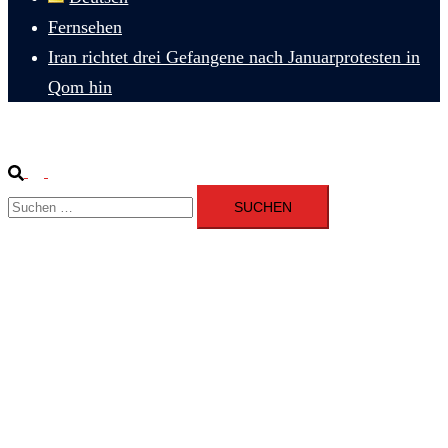
Fernsehen
Iran richtet drei Gefangene nach Januarprotesten in
Qom hin
Suche
Menü
Suchen
umschalten
nach: