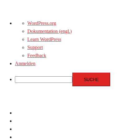
Über
WordPress.org
WordPress
Dokumentation (engl.)
Learn WordPress
Support
Feedback
Anmelden
Suche
Zum
Inhalt
springen
Menschenrechte
Experten
Terrorismus
Fundamentalismus