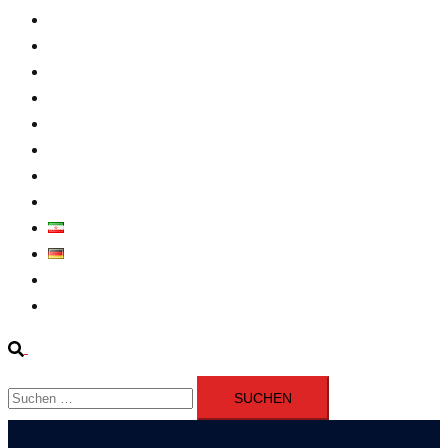
Intern
Atomprogramm
Widerstand
Nahen Osten
Wirtschaft
Presseerklärung
Filme
Über Uns
فارسی
Deutsch
Fernsehen
Iran richtet drei Gefangene nach Januarprotesten in Qom hin
Suche
Suchen
nach: