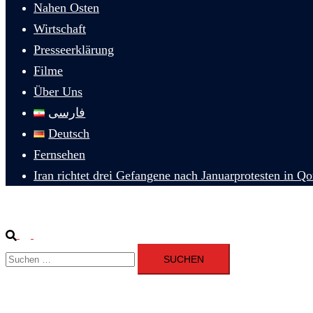
Nahen Osten
Wirtschaft
Presseerklärung
Filme
Über Uns
فارسی
Deutsch
Fernsehen
Iran richtet drei Gefangene nach Januarprotesten in Q
Suche
Menü
Suchen
umschalten
nach: