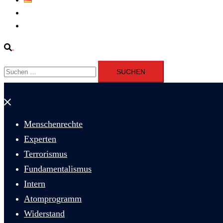
Fernsehen
Iran richtet drei Gefangene nach Januarprotesten in Qom hin
Suche
Suchen
nach:
Menü
schließen
Menschenrechte
Experten
Terrorismus
Fundamentalismus
Intern
Atomprogramm
Widerstand