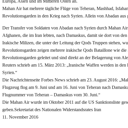
Europa, Asien und im Mittleren Osten an.
Mahan Air hat mehrere tägliche Flüge von Teheran, Mashhad, Isfaha
Revolutionsgarden in den Krieg nach Syrien. Allein von Abadan aus g
Der Transfer von Soldaten von Abadan nach Syrien durch Mahan Air
Afghanen, die im Iran lebten, nach Damaskus, damit sie dort von de
Irakische Milizen, die unter der Leitung der Qods Truppen stehen,
Revolutionsgarden zeigen mehrere irakische Qods Bataillone wie die
Revolutionsgarden geleitet und sind direkt an der Belagerung von Al
Reuters schrieb am 15. März 2013: „Iranische Waffen werden in den 
Syrien.“
Die Nachrichtenseite Forbes News schrieb am 23. August 2016: „Ma
Flugzeug flog am 9. Juni und am 16. Juni von Teheran nach Damaskus
Flugnummer von Teheran – Damaskus vom 30. Juni.“
Die Mahan Air wurde im Oktober 2011 auf die US Sanktionsliste ges
geben.Sekretariat des Nationalen Widerstandsrates Iran
11. November 2016