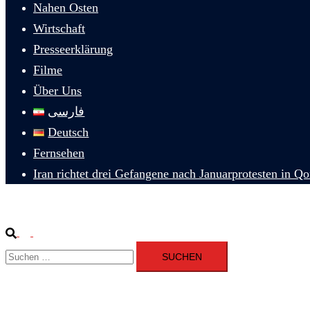
Nahen Osten
Wirtschaft
Presseerklärung
Filme
Über Uns
فارسی
Deutsch
Fernsehen
Iran richtet drei Gefangene nach Januarprotesten in Q
Suche
Menü
Suchen
umschalten
nach: