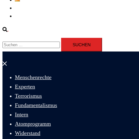
Fernsehen
Iran richtet drei Gefangene nach Januarprotesten in Qom hin
Suche
Suchen
nach:
Menü
schließen
Menschenrechte
Experten
Terrorismus
Fundamentalismus
Intern
Atomprogramm
Widerstand