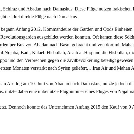
n, Schiraz und Abadan nach Damaskus. Diese Flüge nutzen irakischen 
ibt es drei direkte Flüge nach Damaskus.
 begann Anfang 2012. Kommandeure der Garden und Qods Einheiten re
n Revolutionsgarden ausgebildet werden konnten. Oft kamen diese Söl
 wurden per Bus von Abadan nach Basra gebracht und von dort mit Mah
 al-Nojaba, Badr, Kataeb Hisbollah, Asaib al-Haq und die Hisbollah, 
eppo und den Verbrechen gegen die Zivilbevölkerung beteiligt gewesen
letzten Monaten verstärkt nach Syrien geliefert….Iran Air und Mahan
han Air flog am 10. Juni von Abadan nach Damaskus, nutzte jedoch d
, nutzte dabei eine unbenutzte Flugnummer eines Fluges von Najaf na
etzt. Dennoch konnte das Unternehmen Anfang 2015 den Kauf von 9 Ai