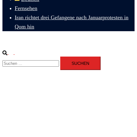
Fernsehen
Iran richtet drei Gefangene nach Januarprotesten in
Qom hin
Suche
Menü
Suchen
umschalten
nach: