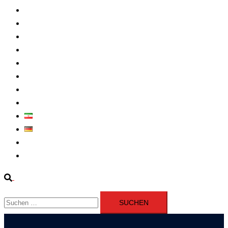
Intern
Atomprogramm
Widerstand
Nahen Osten
Wirtschaft
Presseerklärung
Filme
Über Uns
فارسی
Deutsch
Fernsehen
Iran richtet drei Gefangene nach Januarprotesten in Qom hin
Suche
Suchen
nach: