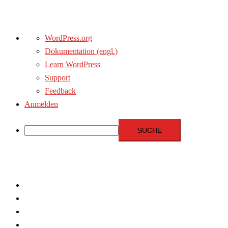
Über
WordPress.org
WordPress
Dokumentation (engl.)
Learn WordPress
Support
Feedback
Anmelden
Suche
Zum
Inhalt
springen
Menschenrechte
Experten
Terrorismus
Fundamentalismus