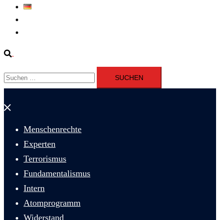
Deutsch
Fernsehen
Iran richtet drei Gefangene nach Januarprotesten in Qom hin
Suche
Suchen
nach:
Menü
schließen
Menschenrechte
Experten
Terrorismus
Fundamentalismus
Intern
Atomprogramm
Widerstand