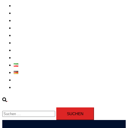
Intern
Atomprogramm
Widerstand
Nahen Osten
Wirtschaft
Presseerklärung
Filme
Über Uns
فارسی
Deutsch
Fernsehen
Iran richtet drei Gefangene nach Januarprotesten in Qom hin
Suche
Suchen
nach: