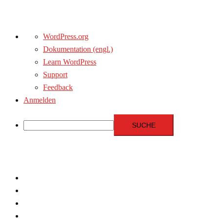
Über
WordPress.org
WordPress
Dokumentation (engl.)
Learn WordPress
Support
Feedback
Anmelden
Suche
Zum
Inhalt
springen
Menschenrechte
Experten
Terrorismus
Fundamentalismus