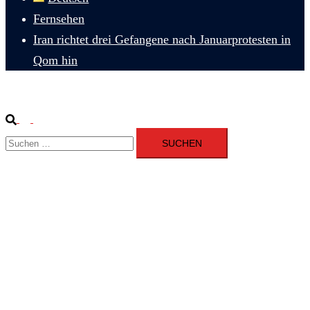
Fernsehen
Iran richtet drei Gefangene nach Januarprotesten in
Qom hin
Suche
Menü
Suchen
umschalten
nach: