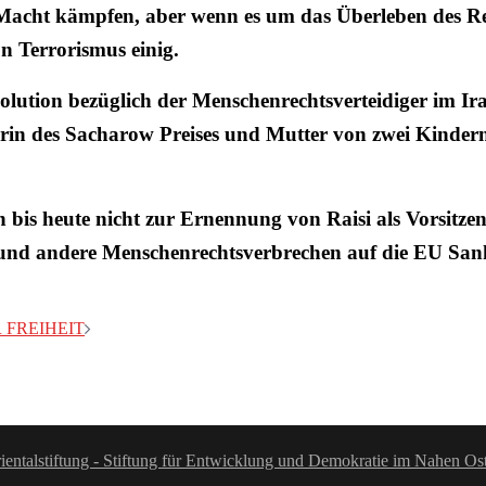
acht kämpfen, aber wenn es um das Überleben des Re
n Terrorismus einig.
olution bezüglich der Menschenrechtsverteidiger im Ir
erin des Sacharow Preises und Mutter von zwei Kinder
bis heute nicht zur Ernennung von Raisi als Vorsitzend
hn und andere Menschenrechtsverbrechen auf die EU Sankt
 FREIHEIT
ientalstiftung - Stiftung für Entwicklung und Demokratie im Nahen Os