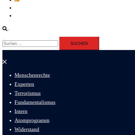
Fernsehen
Iran richtet drei Gefangene nach Januarprotesten in Qom hin
Suche
Suchen
nach:
Menü
schließen
Menschenrechte
Experten
Terrorismus
Fundamentalismus
Intern
Atomprogramm
Widerstand