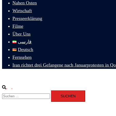
Nahen Osten
Wirtschaft
Presseerklärung
Filme
Über Uns
فارسی
Deutsch
Fernsehen
Iran richtet drei Gefangene nach Januarprotesten in Q
Suche
Menü
Suchen
umschalten
nach: