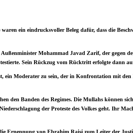
 waren ein eindrucksvoller Beleg dafür, dass die Besc
um Außenminister Mohammad Javad Zarif, der gegen den
testierte. Sein Rückzug vom Rücktritt erfolgte dann a
 ist, ein Moderater zu sein, der in Konfrontation mit 
wischen den Banden des Regimes. Die Mullahs können sic
iederschlagung der Proteste des Volkes geht. Ihr Mac
r die Ernennung von
Ebrahim Raisi
zum Leiter der Justi