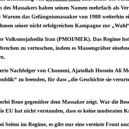
en des Massakers haben seinen Namen mehrfach als Ver
e: Warum das Gefängnismassaker von 1988 weiterhin ein
Rahmen seiner nicht erfolgreichen Kampagne zur „Wahl
der Volksmojahedin Iran (PMOI/MEK). Das Regime hoff
rbrechen zu vertuschen, indem es Massengräber einebn
rn.
erte Nachfolger von Chomeni, Ajatollah Hossein Ali Mo
publik“ zu beenden, für dass „die Geschichte sie verur
nerlei Reue gegenüber dem Massaker zeigt. War die Besc
e EU hat nicht verstanden, dass es keine moderaten K
zwei Seiten im Regime, es gibt nur eine vereinte Front 