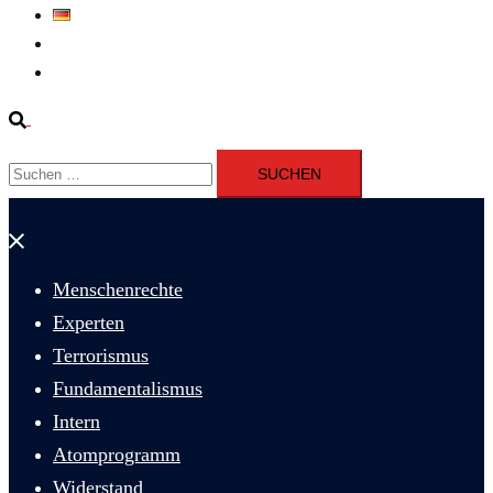
Deutsch
Fernsehen
Iran richtet drei Gefangene nach Januarprotesten in Qom hin
Suche
Suchen
nach:
Menü
schließen
Menschenrechte
Experten
Terrorismus
Fundamentalismus
Intern
Atomprogramm
Widerstand