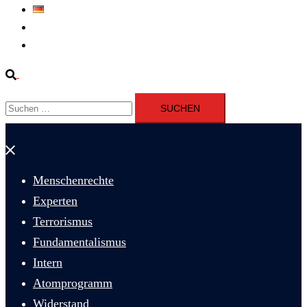
Deutsch
Fernsehen
Iran richtet drei Gefangene nach Januarprotesten in Qom hin
Suche
Suchen
nach:
Menü
schließen
Menschenrechte
Experten
Terrorismus
Fundamentalismus
Intern
Atomprogramm
Widerstand