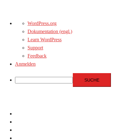
Über
WordPress.org
WordPress
Dokumentation (engl.)
Learn WordPress
Support
Feedback
Anmelden
Suche
Zum
Inhalt
springen
Menschenrechte
Experten
Terrorismus
Fundamentalismus