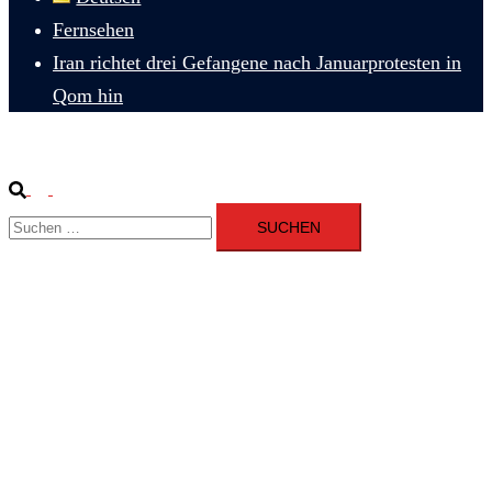
Fernsehen
Iran richtet drei Gefangene nach Januarprotesten in
Qom hin
Suche
Menü
Suchen
umschalten
nach: