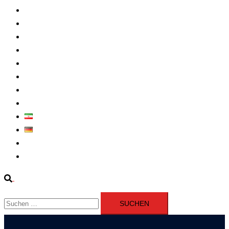
Intern
Atomprogramm
Widerstand
Nahen Osten
Wirtschaft
Presseerklärung
Filme
Über Uns
فارسی
Deutsch
Fernsehen
Iran richtet drei Gefangene nach Januarprotesten in Qom hin
Suche
Suchen
nach: