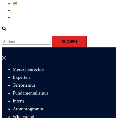
Deutsch
Fernsehen
Iran richtet drei Gefangene nach Januarprotesten in Qom hin
Suche
Suchen
nach:
Menü
schließen
Menschenrechte
Experten
Terrorismus
Fundamentalismus
Intern
Atomprogramm
Widerstand