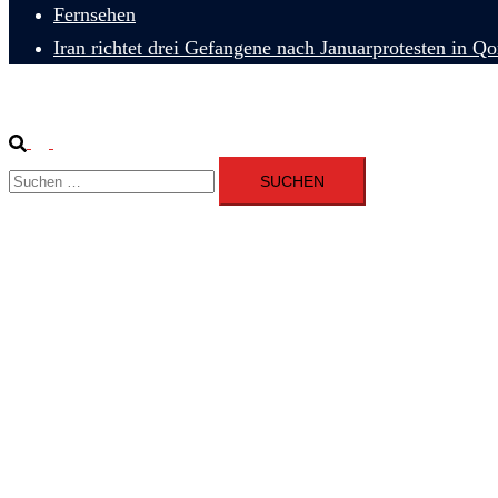
Fernsehen
Iran richtet drei Gefangene nach Januarprotesten in Q
Suche
Menü
Suchen
umschalten
nach: