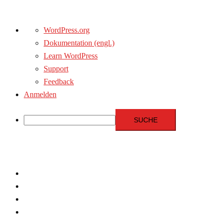
Über
WordPress.org
WordPress
Dokumentation (engl.)
Learn WordPress
Support
Feedback
Anmelden
Suche
Zum
Inhalt
springen
Menschenrechte
Experten
Terrorismus
Fundamentalismus