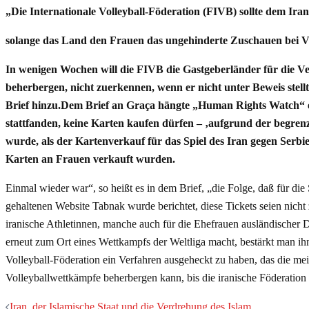
„Die Internationale Volleyball-Föderation (FIVB) sollte dem Ir
solange das Land den Frauen das ungehinderte Zuschauen bei Vol
In wenigen Wochen will die FIVB die Gastgeberländer für die V
beherbergen, nicht zuerkennen, wenn er nicht unter Beweis stel
Brief hinzu.Dem Brief an Graça hängte „Human Rights Watch“ ein
stattfanden, keine Karten kaufen dürfen – ‚aufgrund der begrenz
wurde, als der Kartenverkauf für das Spiel des Iran gegen Serbi
Karten an Frauen verkauft wurden.
Einmal wieder war“, so heißt es in dem Brief, „die Folge, daß für 
gehaltenen Website Tabnak wurde berichtet, diese Tickets seien nic
iranische Athletinnen, manche auch für die Ehefrauen ausländische
erneut zum Ort eines Wettkampfs der Weltliga macht, bestärkt man ih
Volleyball-Föderation ein Verfahren ausgeheckt zu haben, das die mei
Volleyballwettkämpfe beherbergen kann, bis die iranische Föderation i
Iran, der Islamische Staat und die Verdrehung des Islam