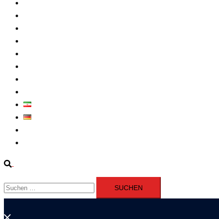
Intern
Atomprogramm
Widerstand
Nahen Osten
Wirtschaft
Presseerklärung
Filme
Über Uns
فارسی
Deutsch
Fernsehen
Iran richtet drei Gefangene nach Januarprotesten in Qom hin
Suche
Suchen
nach:
Menü