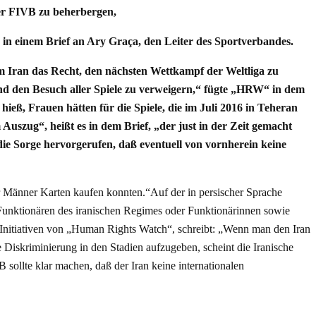
der FIVB zu beherbergen,
in einem Brief an Ary Graça, den Leiter des Sportverbandes.
m Iran das Recht, den nächsten Wettkampf der Weltliga zu
und den Besuch aller Spiele zu verweigern,“ fügte „HRW“ in dem
ß, Frauen hätten für die Spiele, die im Juli 2016 in Teheran
uszug“, heißt es in dem Brief, „der just in der Zeit gemacht
die Sorge hervorgerufen, daß eventuell von vornherein keine
r Männer Karten kaufen konnten.“Auf der in persischer Sprache
 Funktionären des iranischen Regimes oder Funktionärinnen sowie
Initiativen von „Human Rights Watch“, schreibt: „Wenn man den Iran
 Diskriminierung in den Stadien aufzugeben, scheint die Iranische
sollte klar machen, daß der Iran keine internationalen