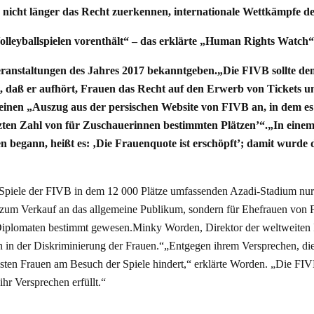
an nicht länger das Recht zuerkennen, internationale Wettkämpfe 
leyballspielen vorenthält“ – das erklärte „Human Rights Watch“ 
eranstaltungen des Jahres 2017 bekanntgeben.„Die FIVB sollte de
lt, daß er aufhört, Frauen das Recht auf den Erwerb von Tickets 
en „Auszug aus der persischen Website von FIVB an, in dem es hie
ten Zahl von für Zuschauerinnen bestimmten Plätzen’“.„In einem A
en begann, heißt es: ‚Die Frauenquote ist erschöpft’; damit wurde 
die Spiele der FIVB in dem 12 000 Plätze umfassenden Azadi-Stadium nu
ht zum Verkauf an das allgemeine Publikum, sondern für Ehefrauen von
r Diplomaten bestimmt gewesen.Minky Worden, Direktor der weltweiten 
n in der Diskriminierung der Frauen.“„Entgegen ihrem Versprechen, die
sten Frauen am Besuch der Spiele hindert,“ erklärte Worden. „Die FIVB 
hr Versprechen erfüllt.“