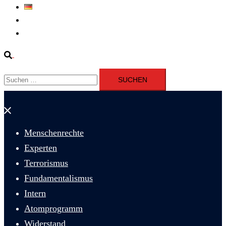
Deutsch
Fernsehen
Iran richtet drei Gefangene nach Januarprotesten in Qom hin
Suche
Suchen
nach:
Menü
schließen
Menschenrechte
Experten
Terrorismus
Fundamentalismus
Intern
Atomprogramm
Widerstand