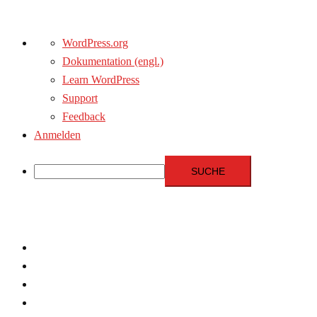
Über
WordPress.org
WordPress
Dokumentation (engl.)
Learn WordPress
Support
Feedback
Anmelden
Suche
Zum
Inhalt
springen
Menschenrechte
Experten
Terrorismus
Fundamentalismus