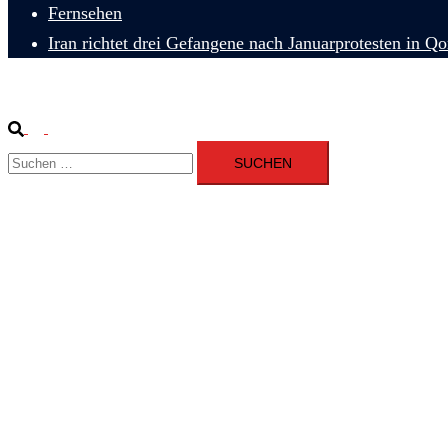
Fernsehen
Iran richtet drei Gefangene nach Januarprotesten in Q
Suche
Menü
Suchen
umschalten
nach: