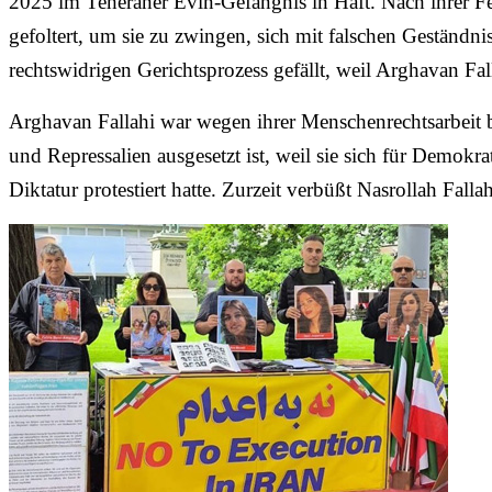
2025 im Teheraner Evin-Gefängnis in Haft. Nach ihrer Fe
gefoltert, um sie zu zwingen, sich mit falschen Geständn
rechtswidrigen Gerichtsprozess gefällt, weil Arghavan Fal
Arghavan Fallahi war wegen ihrer Menschenrechtsarbeit b
und Repressalien ausgesetzt ist, weil sie sich für Demokrat
Diktatur protestiert hatte. Zurzeit verbüßt Nasrollah Fall