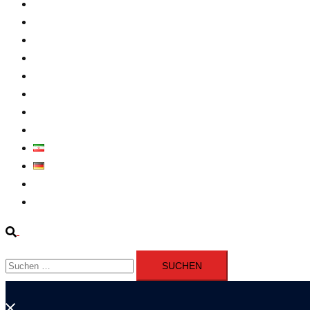
Intern
Atomprogramm
Widerstand
Nahen Osten
Wirtschaft
Presseerklärung
Filme
Über Uns
فارسی
Deutsch
Fernsehen
Iran richtet drei Gefangene nach Januarprotesten in Qom hin
Suche
Suchen
nach:
Menü