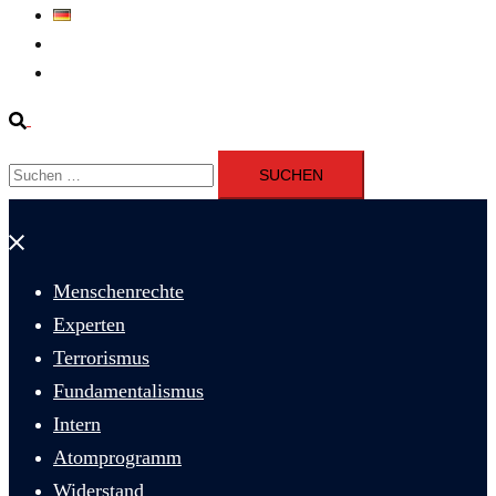
Deutsch
Fernsehen
Iran richtet drei Gefangene nach Januarprotesten in Qom hin
Suche
Suchen
nach:
Menü
schließen
Menschenrechte
Experten
Terrorismus
Fundamentalismus
Intern
Atomprogramm
Widerstand