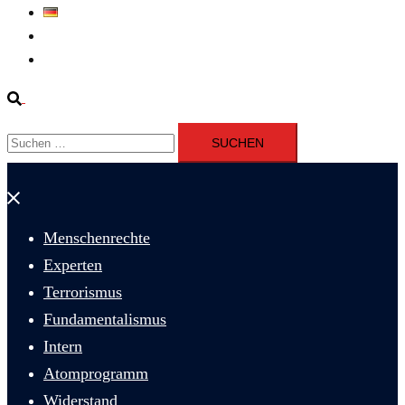
Deutsch
Fernsehen
Iran richtet drei Gefangene nach Januarprotesten in Qom hin
Suche
Suchen
nach:
Menü
schließen
Menschenrechte
Experten
Terrorismus
Fundamentalismus
Intern
Atomprogramm
Widerstand