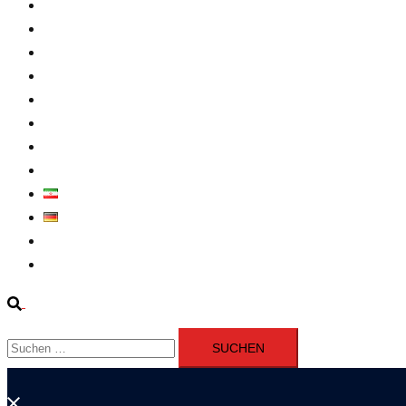
Intern
Atomprogramm
Widerstand
Nahen Osten
Wirtschaft
Presseerklärung
Filme
Über Uns
فارسی
Deutsch
Fernsehen
Iran richtet drei Gefangene nach Januarprotesten in Qom hin
Suche
Suchen
nach:
Menü