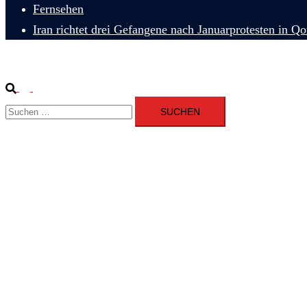
Fernsehen
Iran richtet drei Gefangene nach Januarprotesten in Q
Suche
Menü
Suchen
umschalten
nach: