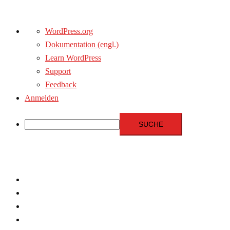
Über
WordPress.org
WordPress
Dokumentation (engl.)
Learn WordPress
Support
Feedback
Anmelden
Suche
Zum
Inhalt
springen
Menschenrechte
Experten
Terrorismus
Fundamentalismus