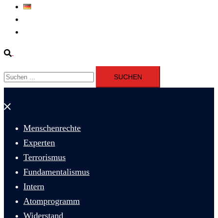
Deutsch
Fernsehen
Iran richtet drei Gefangene nach Januarprotesten in Qom hin
Suche
Suchen
nach:
Menü
schließen
Menschenrechte
Experten
Terrorismus
Fundamentalismus
Intern
Atomprogramm
Widerstand